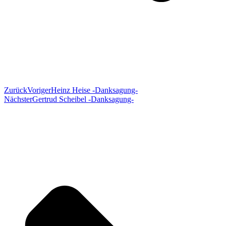
Zurück
Voriger
Heinz Heise -Danksagung-
Nächster
Gertrud Scheibel -Danksagung-