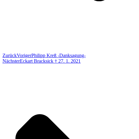
Zurück
Voriger
Philipp Kreß -Danksagung-
Nächster
Eckart Bracksick † 27. 1. 2021