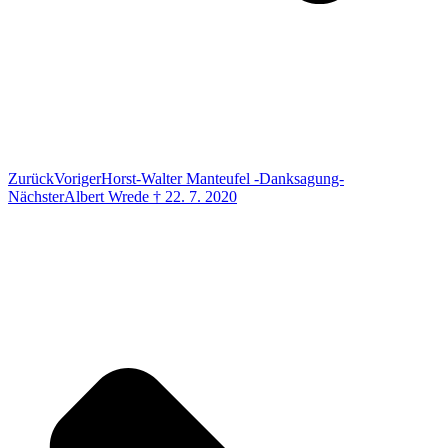
Zurück
Voriger
Horst-Walter Manteufel -Danksagung-
Nächster
Albert Wrede † 22. 7. 2020