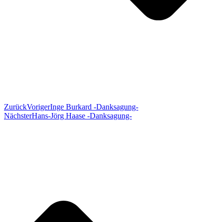
Zurück
Voriger
Inge Burkard -Danksagung-
Nächster
Hans-Jörg Haase -Danksagung-