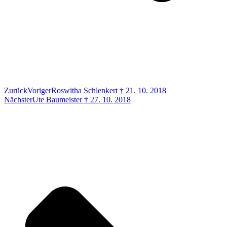
Zurück
Voriger
Roswitha Schlenkert † 21. 10. 2018
Nächster
Ute Baumeister † 27. 10. 2018