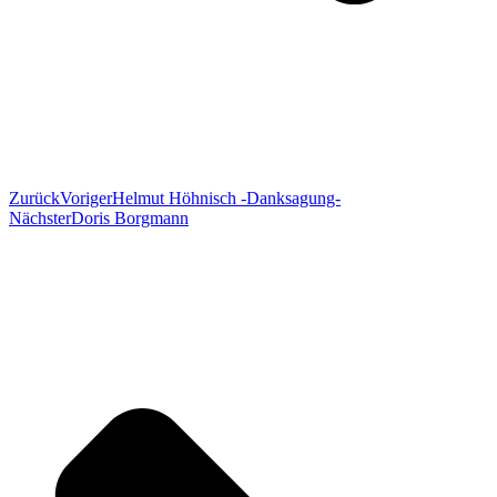
Zurück
Voriger
Helmut Höhnisch -Danksagung-
Nächster
Doris Borgmann