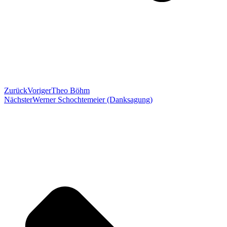
Zurück
Voriger
Theo Böhm
Nächster
Werner Schochtemeier (Danksagung)