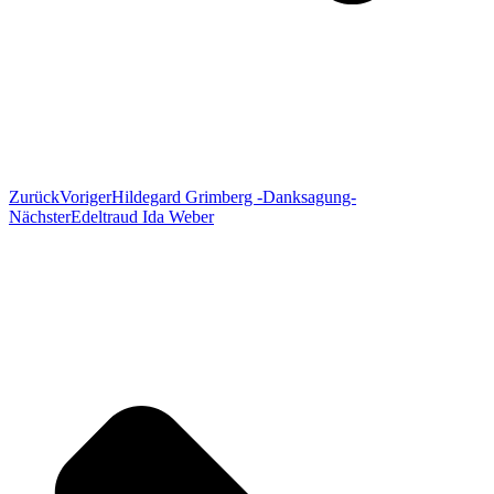
Zurück
Voriger
Hildegard Grimberg -Danksagung-
Nächster
Edeltraud Ida Weber