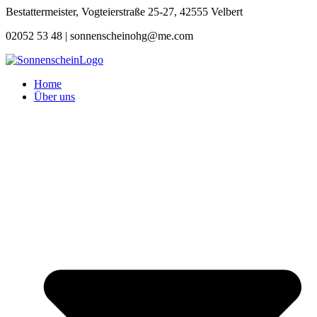
Zum
Bestattermeister, Vogteierstraße 25-27, 42555 Velbert
Inhalt
02052 53 48 |
sonnenscheinohg@me.com
springen
Home
Über uns