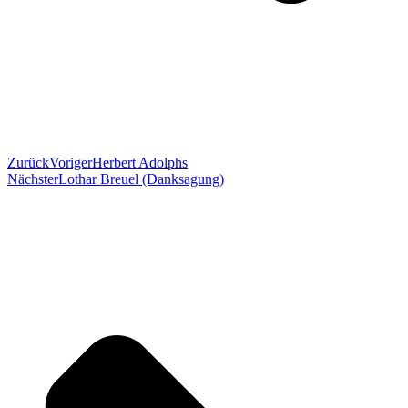
Zurück
Voriger
Herbert Adolphs
Nächster
Lothar Breuel (Danksagung)