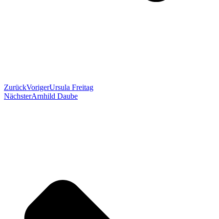
Zurück
Voriger
Ursula Freitag
Nächster
Arnhild Daube