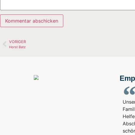
VORIGER
Horst Batz
Emp
Unser
Famil
Helfe
Absch
schön