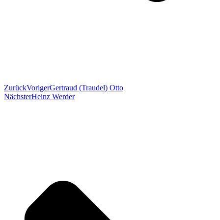
Zurück
Voriger
Gertraud (Traudel) Otto
Nächster
Heinz Werder