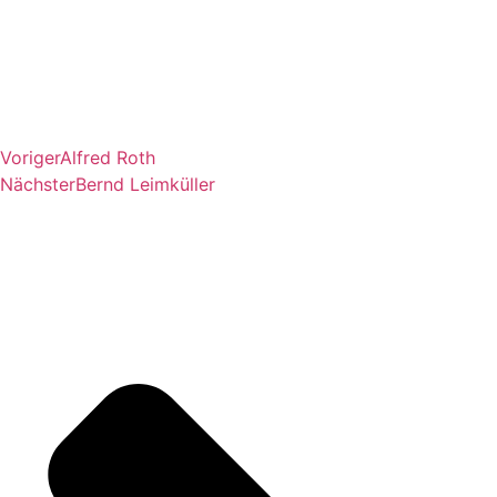
Voriger
Alfred Roth
Nächster
Bernd Leimküller