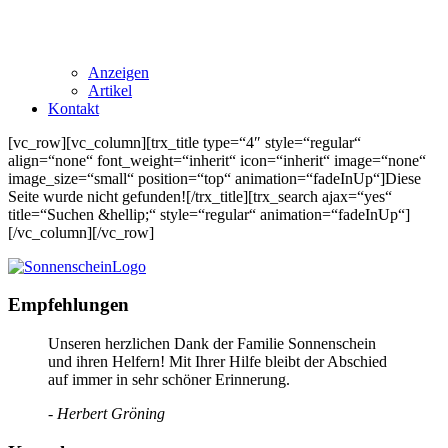
Anzeigen
Artikel
Kontakt
[vc_row][vc_column][trx_title type=“4″ style=“regular“
align=“none“ font_weight=“inherit“ icon=“inherit“ image=“none“
image_size=“small“ position=“top“ animation=“fadeInUp“]Diese
Seite wurde nicht gefunden![/trx_title][trx_search ajax=“yes“
title=“Suchen &hellip;“ style=“regular“ animation=“fadeInUp“]
[/vc_column][/vc_row]
Empfehlungen
Unseren herzlichen Dank der Familie Sonnenschein
und ihren Helfern! Mit Ihrer Hilfe bleibt der Abschied
auf immer in sehr schöner Erinnerung.
- Herbert Gröning