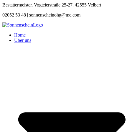
Zum
Bestattermeister, Vogteierstraße 25-27, 42555 Velbert
Inhalt
02052 53 48 |
sonnenscheinohg@me.com
springen
Home
Über uns