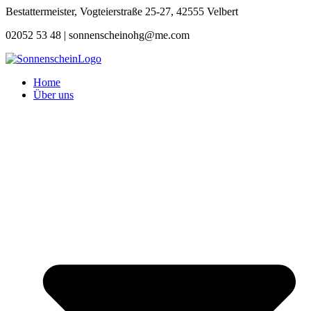
Zum
Bestattermeister, Vogteierstraße 25-27, 42555 Velbert
Inhalt
02052 53 48 |
sonnenscheinohg@me.com
springen
Home
Über uns