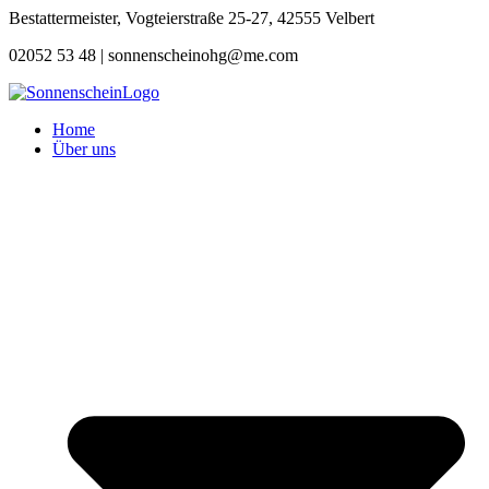
Zum
Bestattermeister, Vogteierstraße 25-27, 42555 Velbert
Inhalt
02052 53 48 |
sonnenscheinohg@me.com
springen
Home
Über uns