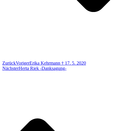
Zurück
Voriger
Erika Kehrmann † 17. 5. 2020
Nächster
Herta Riek -Danksagung-