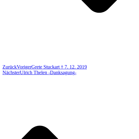
Zurück
Voriger
Grete Stuckart † 7. 12. 2019
Nächster
Ulrich Thelen -Danksagung-