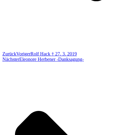
Zurück
Voriger
Rolf Hack † 27. 3. 2019
Nächster
Eleonore Herbener -Danksagung-