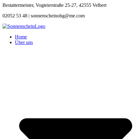
Zum
Bestattermeister, Vogteierstraße 25-27, 42555 Velbert
Inhalt
02052 53 48 |
sonnenscheinohg@me.com
springen
Home
Über uns