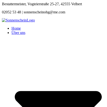
Zum
Bestattermeister, Vogteierstraße 25-27, 42555 Velbert
Inhalt
02052 53 48 |
sonnenscheinohg@me.com
springen
Home
Über uns